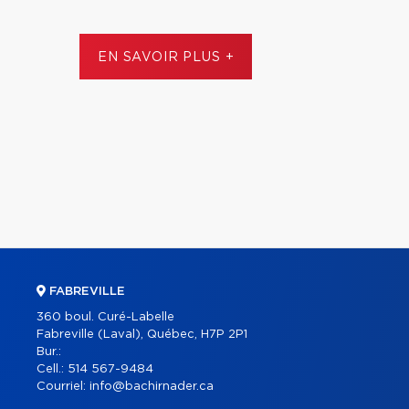
EN SAVOIR PLUS +
FABREVILLE
360 boul. Curé-Labelle
Fabreville (Laval), Québec, H7P 2P1
Bur.:
Cell.:
514 567-9484
Courriel:
info@bachirnader.ca